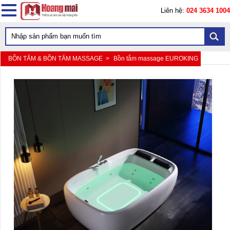
Liên hệ:
024 3634 1004
BỒN TẮM & BỒN TẮM MASSAGE >
Bồn tắm massage EUROKING