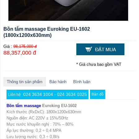
Bồn tắm massage Euroking EU-1602
(1800x1200x630mm)
Giá :
98,175,000 đ
88,357,000 đ
* Giá chưa bao gồm VAT
Thông tin sản phẩm
Bảo hành
Bình luận
024 3634 1004 - 024 3634 0325
Bản đồ
Liên hệ
Bồn tắm massage
Euroking EU-1602
Kích thước (RxDxC): 1800x1200x630mm
Nguồn điện: AC 220V ± 15%/50Hz
Mực nước khuyến nghị : 70% – 80%
Áp lực thường: 0,2 ÷ 0,4 MPA
Lưu lượng nước: 0,3 ÷ 0,8l/s