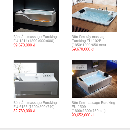
Bồn tắm massage Euroking
Bồn tắm xây massage
EU-1311 (1800x900x600)
Euroking EU-102B
59,670,000 đ
(1850*1200*650 mm)
59,670,000 đ
Bồn tắm massage Euroking
Bồn tắm massage Euroking
EU-6153 (1600x800x740)
EU-1509
32,780,000 đ
(1800x1300x750mm)
90,652,000 đ