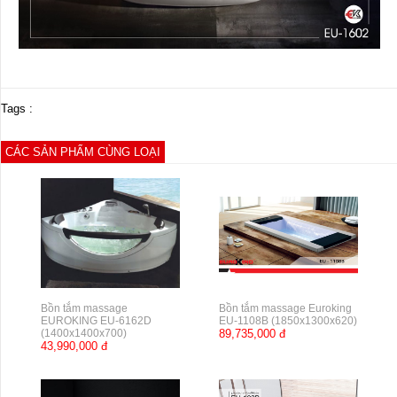
Tags :
CÁC SẢN PHẨM CÙNG LOẠI
Bồn tắm massage
Bồn tắm massage Euroking
EUROKING EU-6162D
EU-1108B (1850x1300x620)
(1400x1400x700)
89,735,000 đ
43,990,000 đ