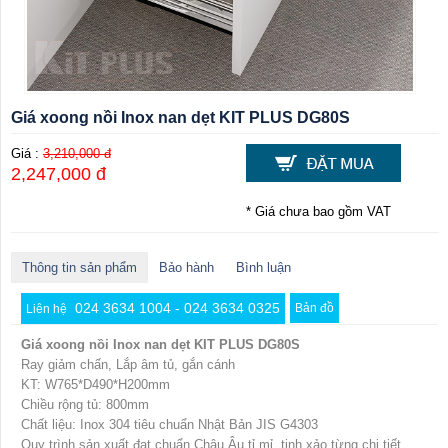
Giá xoong nồi Inox nan dẹt KIT PLUS DG80S
Giá :
3,210,000 đ
2,247,000 đ
* Giá chưa bao gồm VAT
Thông tin sản phẩm
Bảo hành
Bình luận
024 3634 1004 - 024 3634 0325
Bản đồ
Liên hệ
Giá xoong nồi Inox nan dẹt KIT PLUS DG80S
Ray giảm chấn, Lắp âm tủ, gắn cánh
KT: W765*D490*H200mm
Chiều rộng tủ: 800mm
Chất liệu: Inox 304 tiêu chuẩn Nhật Bản JIS G4303
Quy trình sản xuất đạt chuẩn Châu Âu,tỉ mỉ, tinh xảo từng chi tiết,