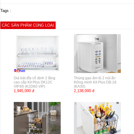
Tags :
CÁC SẢN PHẨM CÙNG LOẠI
Giá bát đĩa cố định 2 tầng
Thùng gạo âm tủ 2 nút ấn
cao cấp Kit Plus DK12C
thông minh Kit Plus DB.18
VIP.60 (K2D60 VIP)
(KA30)
1,945,000 đ
2,138,000 đ