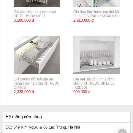
Giá dao thớt Inox nan oval
Giá dao thớt Inox nan dẹt Kit
KIT PLUS OA VIP35
Plus EC VIP.40 (KMF40 VIP)
3,100,000 đ
2,910,000 đ
Giá xoong nồi bát đĩa đa
Giá bát đĩa cố định 2 tầng
năng Inox nan dẹt KIT PLUS
chữ V KIT PLUS DK12 60
DM80S
(K2D60)
2,338,000 đ
900,000 đ
Hệ thống cửa hàng
ĐC: 549 Kim Ngưu & 66 Lạc Trung, Hà Nội