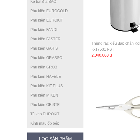
Kệ bát đĩa BAO
Phụ kiện EUROGOLD
Phụ kiện EUROKIT
Phụ kiện FANDI
Phụ kiện FASTER
Thùng rác kiểu đạp chân Koh
Phụ kiện GARIS
K-17531T-ST
2,040,000 đ
Phụ kiện GRASSO
Phụ kiện GROB
Phụ kiện HAFELE
Phụ kiện KIT PLUS
Phụ kiện MIKEN
Phụ kiện OBISTE
Tủ kho EUROKIT
Kính màu ốp bếp
LỌC SẢN PHẨM