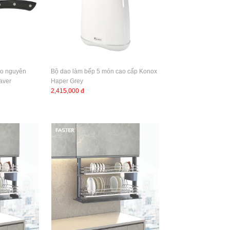
ao nguyên
Bộ dao làm bếp 5 món cao cấp Konox
eaver
Haper Grey
2,415,000 đ