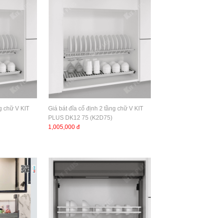
ng chữ V KIT
Giá bát đĩa cố định 2 tầng chữ V KIT
PLUS DK12 75 (K2D75)
1,005,000 đ