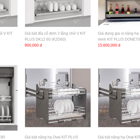
hữ V KIT
Giá bát đĩa cố định 2 tầng chữ V KIT
Giá đựng gia vị nâng hạ
PLUS DK12 60 (K2D60)
minh KIT PLUS DONE70
900,000 đ
15,600,000 đ
X90
Giá bát nâng hạ Oval KIT PLUS
Giá bát nâng hạ Oval K