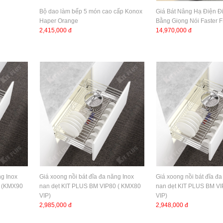
Bộ dao làm bếp 5 món cao cấp Konox
Giá Bát Nâng Hạ Điện Đ
Haper Orange
Bằng Giọng Nói Faster
2,415,000 đ
14,970,000 đ
ng Inox
Giá xoong nồi bát đĩa đa năng Inox
Giá xoong nồi bát đĩa đa
0 (KMX90
nan dẹt KIT PLUS BM VIP80 ( KMX80
nan dẹt KIT PLUS BM V
VIP)
VIP)
2,985,000 đ
2,948,000 đ