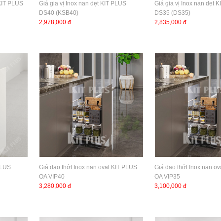
 KIT PLUS
Giá gia vị Inox nan dẹt KIT PLUS
Giá gia vị Inox nan dẹt 
DS40 (KSB40)
DS35 (DS35)
2,978,000 đ
2,835,000 đ
PLUS
Giá dao thớt Inox nan oval KIT PLUS
Giá dao thớt Inox nan o
OA VIP40
OA VIP35
3,280,000 đ
3,100,000 đ