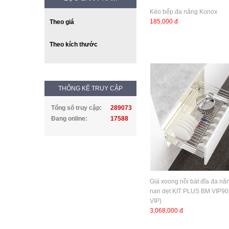
Kéo bếp đa năng Konox
185,000 đ
Theo giá
Theo kích thước
THỐNG KÊ TRUY CẬP
Tổng số truy cập:
289073
Đang online:
17588
Giá xoong nồi bát đĩa đa nă
nan dẹt KIT PLUS BM VIP9
VIP)
3,068,000 đ