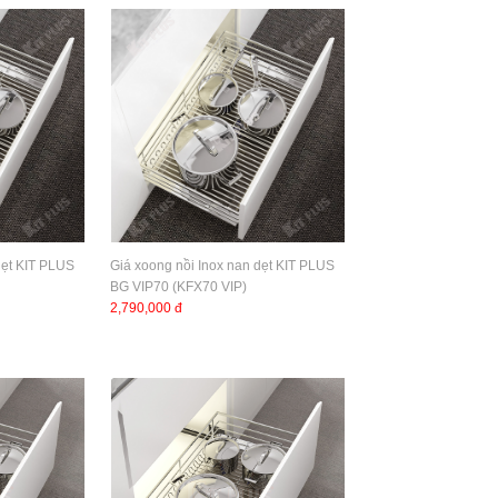
dẹt KIT PLUS
Giá xoong nồi Inox nan dẹt KIT PLUS
BG VIP70 (KFX70 VIP)
2,790,000 đ