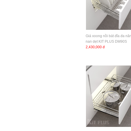
Giá xoong nồi bát đĩa đa nă
nan dẹt KIT PLUS DM90S
2,430,000 đ