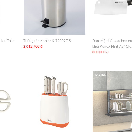
ler Eolia
Thùng rác Kohler K-72902T-S
Dao chặt thép cacbon c
2,042,700 đ
khối Konox Flint 7.5″ Cl
860,000 đ