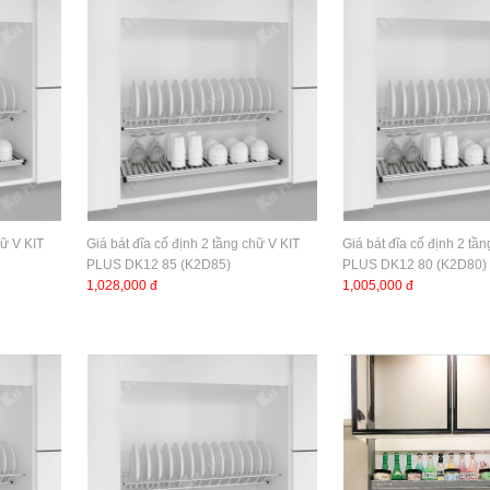
hữ V KIT
Giá bát đĩa cố định 2 tầng chữ V KIT
Giá bát đĩa cố định 2 tầ
PLUS DK12 85 (K2D85)
PLUS DK12 80 (K2D80)
1,028,000 đ
1,005,000 đ