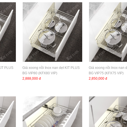
 KIT PLUS
Giá xoong nồi Inox nan dẹt KIT PLUS
Giá xoong nồi Inox nan 
BG VIP80 (KFX80 VIP)
BG VIP75 (KFX75 VIP)
2,888,000 đ
2,850,000 đ