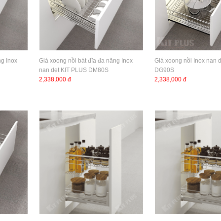
ng Inox
Giá xoong nồi bát đĩa đa năng Inox
Giá xoong nồi Inox nan 
nan dẹt KIT PLUS DM80S
DG90S
2,338,000 đ
2,338,000 đ