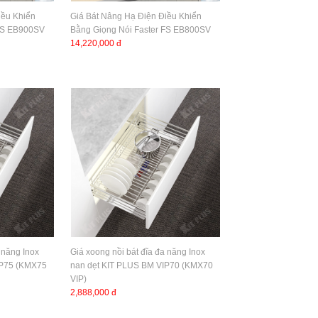
iều Khiển
Giá Bát Nâng Hạ Điện Điều Khiển
 FS EB900SV
Bằng Giọng Nói Faster FS EB800SV
14,220,000 đ
 năng Inox
Giá xoong nồi bát đĩa đa năng Inox
IP75 (KMX75
nan dẹt KIT PLUS BM VIP70 (KMX70
VIP)
2,888,000 đ