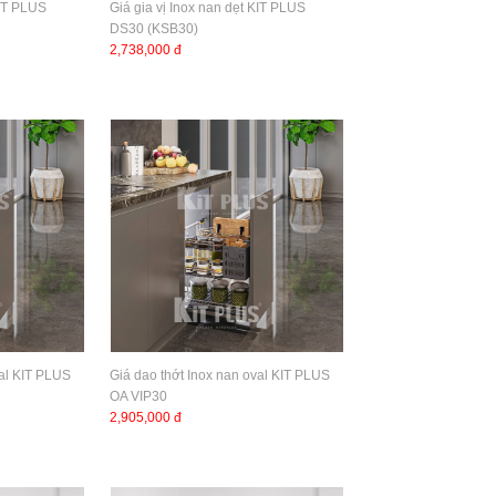
KIT PLUS
Giá gia vị Inox nan dẹt KIT PLUS
DS30 (KSB30)
2,738,000 đ
val KIT PLUS
Giá dao thớt Inox nan oval KIT PLUS
OA VIP30
2,905,000 đ