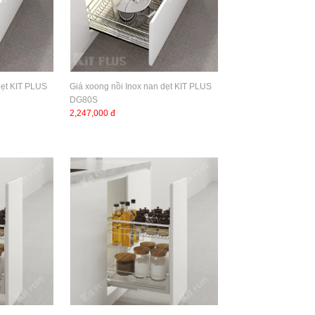
dẹt KIT PLUS
Giá xoong nồi Inox nan dẹt KIT PLUS
DG80S
2,247,000 đ