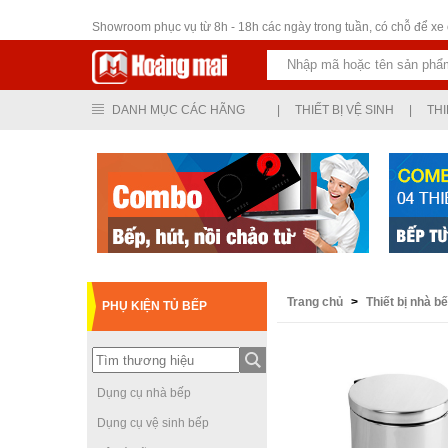
Thiết bị vệ sinh
Showroom phục vụ từ 8h - 18h các ngày trong tuần, có chỗ để xe ô
DANH MỤC CÁC HÃNG
|
THIẾT BỊ VỆ SINH
|
THI
Trang chủ
>
Thiết bị nhà b
PHỤ KIỆN TỦ BẾP
PHỤ KIỆN TỦ BẾP
VÀ LINH KIỆN LẮP
ĐẶT THÊM TẠI
PHÒNG ĂN - GIÁ RẺ
Dụng cụ nhà bếp
Dụng cụ vệ sinh bếp