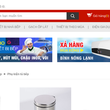
 tô.
Giỏ hàng(
0
)
ẾT BỊ NHÀ BẾP
|
GẠCH ỐP LÁT
|
THIẾT BỊ THEO MÙA
|
ĐIỆN GIA D
ếp
>
Phụ kiện tủ bếp