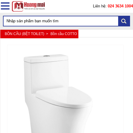
Liên hệ:
024 3634 1004
BỒN CẦU (BỆT TOILET) >
Bồn cầu COTTO