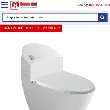
Liên hệ:
024 3634 1004
BỒN CẦU (BỆT TOILET) >
Bồn cầu INAX