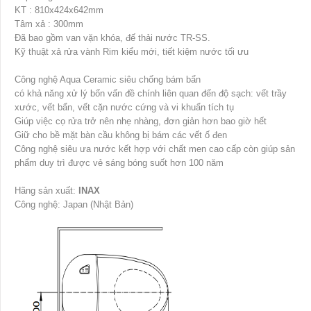
KT : 810x424x642mm
Tâm xả : 300mm
Đã bao gồm van vặn khóa, đế thải nước TR-SS.
Kỹ thuật xả rửa vành Rim kiểu mới, tiết kiệm nước tối ưu
Công nghệ Aqua Ceramic siêu chống bám bẩn
có khả năng xử lý bốn vấn đề chính liên quan đến độ sạch: vết trầy
xước, vết bẩn, vết cặn nước cứng và vi khuẩn tích tụ
Giúp việc cọ rửa trở nên nhẹ nhàng, đơn giản hơn bao giờ hết
Giữ cho bề mặt bàn cầu không bị bám các vết ố đen
Công nghệ siêu ưa nước kết hợp với chất men cao cấp còn giúp sản
phẩm duy trì được vẻ sáng bóng suốt hơn 100 năm
Hãng sản xuất:
INAX
Công nghệ: Japan (Nhật Bản)