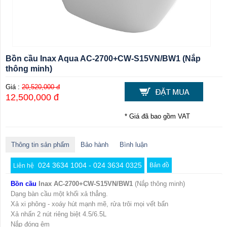
Bồn cầu Inax Aqua AC-2700+CW-S15VN/BW1 (Nắp
thông minh)
Giá :
20,520,000 đ
12,500,000 đ
* Giá đã bao gồm VAT
Thông tin sản phẩm
Bảo hành
Bình luận
024 3634 1004 - 024 3634 0325
Bản đồ
Liên hệ
Bồn cầu
Inax AC-2700+CW-S15VN/BW1
(Nắp thông minh)
Dạng bàn cầu một khối xả thẳng.
Xả xi phông - xoáy hút mạnh mẽ, rửa trôi mọi vết bẩn
Xả nhấn 2 nút riêng biệt 4.5/6.5L
Nắp đóng êm