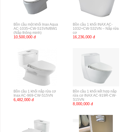
Bồn cầu một khối Inax Aqua
Bồn cầu 1 khối INAX AC-
AC-1035+CW-S15VN/BW1
1032+CW-S32VN – Nắp rửa
(Nắp thông minh)
cơ
10,500,000 đ
16,236,000 đ
Bồn cầu 1 khối nắp rửa cơ
Bồn cầu 1 khối kết hợp nắp
Inax AC-969-CW-S15VN
rửa cơ INAX AC-919R-CW-
6,482,000 đ
S15VN
8,000,000 đ