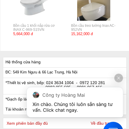
Bồn cầu 1 khối nắp rửa cơ
Bồn cầu treo tường Inax AC-
INAX C-969-S15VN
952VN
5,664,000 đ
15,162,000 đ
Hệ thống cửa hàng
ĐC: 549 Kim Ngưu & 66 Lạc Trung, Hà Nội
*Thiết bị vệ sinh, bếp:
024 3634 1004
- 0972 120 281
0983 055 605
- 0981 067 466
Công ty Hoàng Mai
*Gạch ốp lát, Ngói:
024 3632 0280
- 0911 441 066
Xin chào. Chúng tôi luôn sẵn sàng tư 
Tài khoản ngân hàng
vấn. Click chat ngay.
Xem phiên bản đầy đủ
Về đầu trang