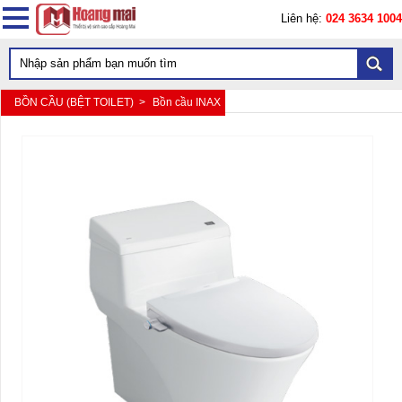
Liên hệ:
024 3634 1004
BỒN CẦU (BỆT TOILET) >
Bồn cầu INAX