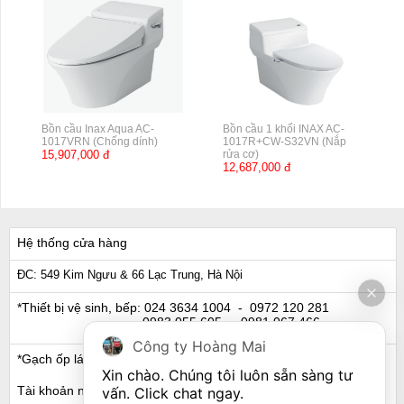
Bồn cầu Inax Aqua AC-
Bồn cầu 1 khối INAX AC-
1017VRN (Chống dính)
1017R+CW-S32VN (Nắp
15,907,000 đ
rửa cơ)
12,687,000 đ
Hệ thống cửa hàng
ĐC: 549 Kim Ngưu & 66 Lạc Trung, Hà Nội
*Thiết bị vệ sinh, bếp:
024 3634 1004
- 0972 120 281
0983 055 605
- 0981 067 466
Công ty Hoàng Mai
*Gạch ốp lát, Ngói:
024 3632 0280
- 0911 441 066
Xin chào. Chúng tôi luôn sẵn sàng tư 
Tài khoản ngân hàng
vấn. Click chat ngay.