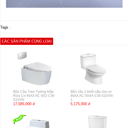
Tags :
CÁC SẢN PHẨM CÙNG LOẠI
Bồn Cầu Treo Tường Nắp
Bồn cầu 2 khối nắp rửa cơ
Rửa Cơ INAX AC-952-CW-
INAX AC-504A-CW-S32VN-
S15VN
1
17,585,000 đ
5,175,000 đ