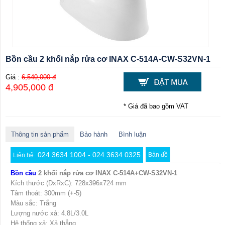
Bồn cầu 2 khối nắp rửa cơ INAX C-514A-CW-S32VN-1
Giá :
6,540,000 đ
4,905,000 đ
* Giá đã bao gồm VAT
Thông tin sản phẩm
Bảo hành
Bình luận
024 3634 1004 - 024 3634 0325
Bản đồ
Liên hệ
Bồn cầu
2 khối nắp rửa cơ INAX C-514A+CW-S32VN-1
Kích thước (DxRxC): 728x396x724 mm
Tâm thoát: 300mm (+-5)
Màu sắc: Trắng
Lượng nước xả: 4.8L/3.0L
Hệ thống xả: Xả thẳng