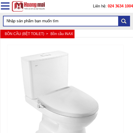
Liên hệ:
024 3634 1004
BỒN CẦU (BỆT TOILET) >
Bồn cầu INAX