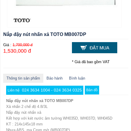
Nắp đậy nút nhấn xả TOTO MB007DP
Giá :
1,700,000 đ
1,530,000 đ
* Giá đã bao gồm VAT
Thông tin sản phẩm
Bảo hành
Bình luận
024 3634 1004 - 024 3634 0325
Bản đồ
Liên hệ
Nắp đậy nút nhấn xả TOTO MB007DP
Xả nhấn 2 chế độ 4.8/3L
Nắp đậy nút nhấn xả
Kết hợp với két nước âm tường WH035D, WH037D, WH045D
KT : 214x145x18 mm
Nhựa ABS, mạ Crom mờ (MB007DP)