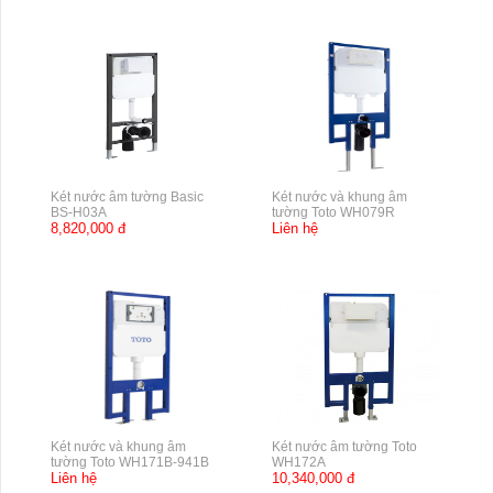
Két nước âm tường Basic
Két nước và khung âm
BS-H03A
tường Toto WH079R
8,820,000 đ
Liên hệ
Két nước và khung âm
Két nước âm tường Toto
tường Toto WH171B-941B
WH172A
Liên hệ
10,340,000 đ