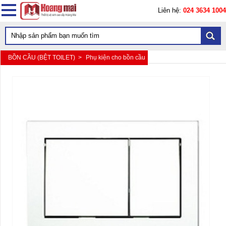
Liên hệ:
024 3634 1004
BỒN CẦU (BỆT TOILET) >
Phụ kiện cho bồn cầu