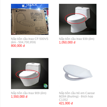
Nắp bồn cầu Inax CF-500VS
Nắp bồn cầu Inax 939 (êm)
(êm - 504,700,959)
1,050,000 đ
800,000 đ
Nắp bồn cầu Inax 909 (êm)
Nắp bồn cầu trẻ em Caesar
1,550,000 đ
M284 (thường) - thích hợp
C1352
421,000 đ