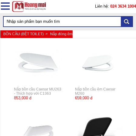
Liên hệ:
024 3634 1004
BỒN CẦU (BỆT TOILET) >
Nắp đóng êm
Nắp bồn cầu Caesar MU263
Nắp bồn cầu êm Caesar
- Thích hợp với C1363
M260
853,000 đ
659,000 đ