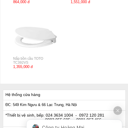
864,000 đ
1,551,000 đ
Nắp bồn cầu TOTO
TC392VS
1,355,000 đ
Hệ thống cửa hàng
ĐC: 549 Kim Ngưu & 66 Lạc Trung, Hà Nội
*Thiết bị vệ sinh, bếp:
024 3634 1004
- 0972 120 281
0983 055 605
- 0981 067 466
Công ty Hoàng Mai