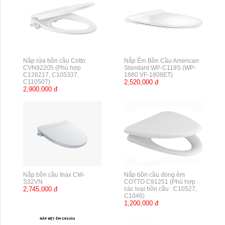
Nắp rửa bồn cầu Cotto
Nắp Êm Bồn Cầu American
CVN92205 (Phù hợp
Standard WP-C119S (WP-
C126217, C105337,
1880 VF-1808ET)
C110507)
2,520,000 đ
2,900,000 đ
Nắp bồn cầu Inax CW-
Nắp bồn cầu đóng êm
S32VN
COTTO C91251 (Phù hợp
2,745,000 đ
các loại bồn cầu : C10527,
C1046)
1,200,000 đ