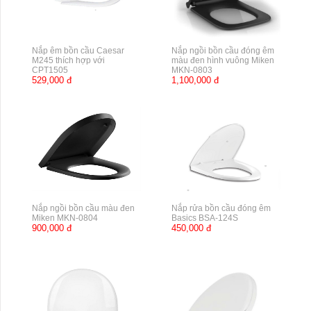
Nắp êm bồn cầu Caesar
Nắp ngồi bồn cầu đóng êm
M245 thích hợp với
màu đen hình vuông Miken
CPT1505
MKN-0803
529,000 đ
1,100,000 đ
Nắp ngồi bồn cầu màu đen
Nắp rửa bồn cầu đóng êm
Miken MKN-0804
Basics BSA-124S
900,000 đ
450,000 đ