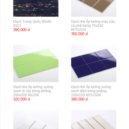
Gạch Trung Quốc 80x80
Gạch thẻ ốp tường màu nâu
8113
cà phê bóng 75x150
390,000 đ
M751514
350,000 đ
Gạch thẻ ốp tường vuông
Gạch thẻ ốp tường vuông
xanh lá cây bóng phẳng
xanh đậm bóng phẳng
200x200 M2206
150x150 M151508
320,000 đ
380,000 đ