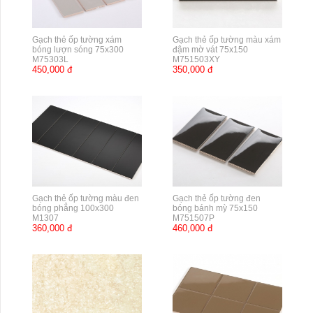
Gạch thẻ ốp tường xám
Gạch thẻ ốp tường màu xám
bóng lượn sóng 75x300
đậm mờ vát 75x150
M75303L
M751503XY
450,000 đ
350,000 đ
Gạch thẻ ốp tường màu đen
Gạch thẻ ốp tường đen
bóng phẳng 100x300
bóng bánh mỳ 75x150
M1307
M751507P
360,000 đ
460,000 đ