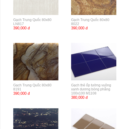
Gạch Trung Quốc 80x80
Gạch Trung Quốc 80x80
LN817
8022
390,000 đ
390,000 đ
Gạch Trung Quốc 80x80
Gạch thẻ ốp tường vuông
8191
xanh dương bóng phẳng
390,000 đ
100x100 M1108
380,000 đ