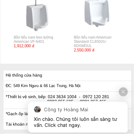
Bồn tiểu nam treo tường
Bồn tiểu nam American
American VF-6401
Standard CL6502U-
1,912,000 đ
6DAWDUL
2,550,000 đ
Hệ thống cửa hàng
ĐC: 549 Kim Ngưu & 66 Lạc Trung, Hà Nội
*Thiết bị vệ sinh, bếp:
024 3634 1004
- 0972 120 281
0983 055 605
- 0981 067 466
Công ty Hoàng Mai
*Gạch ốp lát, Ngói:
024 3632 0280
- 0911 441 066
Xin chào. Chúng tôi luôn sẵn sàng tư 
Tài khoản ngân hàng
vấn. Click chat ngay.