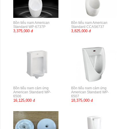
Bồn tiểu nam American
Bồn tiểu nam American
Standard WP-6737P
Standard CCAS6737
3,375,000 đ
3,825,000 đ
Bồn tiểu nam cảm ứng
Bồn tiểu nam cảm ứng
American Standard WP-
American Standard WP-
6506
6507
16,125,000 đ
18,375,000 đ