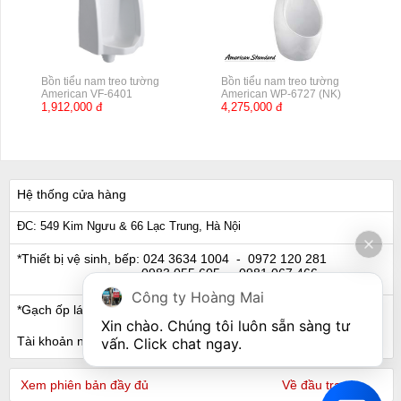
Bồn tiểu nam treo tường
Bồn tiểu nam treo tường
American VF-6401
American WP-6727 (NK)
1,912,000 đ
4,275,000 đ
Hệ thống cửa hàng
ĐC: 549 Kim Ngưu & 66 Lạc Trung, Hà Nội
*Thiết bị vệ sinh, bếp:
024 3634 1004
- 0972 120 281
0983 055 605
- 0981 067 466
Công ty Hoàng Mai
*Gạch ốp lát, Ngói:
024 3632 0280
- 0911 441 066
Xin chào. Chúng tôi luôn sẵn sàng tư 
Tài khoản ngân hàng
vấn. Click chat ngay.
Xem phiên bản đầy đủ
Về đầu trang