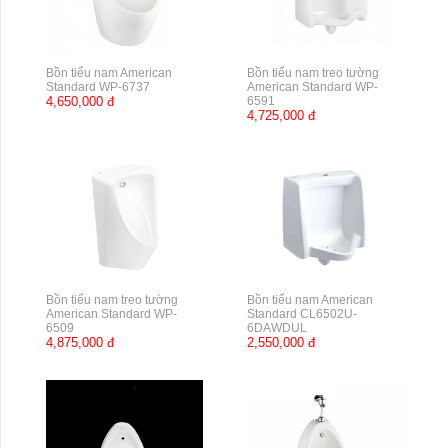
Bồn tiểu nam American
Bồn tiểu nam treo tường
Standard WP-6737
American Standard WP-
4,650,000 đ
6591
4,725,000 đ
Bồn tiểu nam treo tường
Bồn tiểu nam American
American Standard WP-
Standard CL6502U-
6509
6DAWDUL
4,875,000 đ
2,550,000 đ