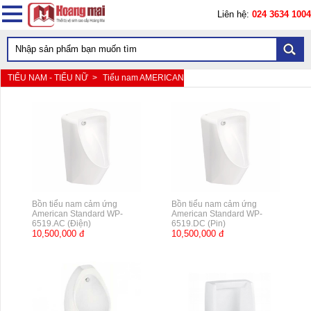
Liên hệ:
024 3634 1004
TIỂU NAM - TIỂU NỮ >
Tiểu nam AMERICAN
Bồn tiểu nam cảm ứng
Bồn tiểu nam cảm ứng
American Standard WP-
American Standard WP-
6519.AC (Điện)
6519.DC (Pin)
10,500,000 đ
10,500,000 đ