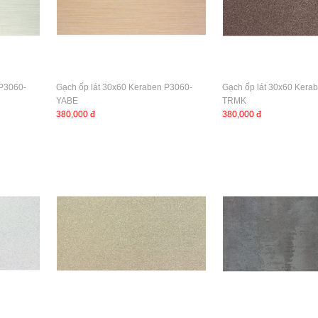
 P3060-
Gạch ốp lát 30x60 Keraben P3060-
Gạch ốp lát 30x60 Kera
YABE
TRMK
380,000 đ
380,000 đ