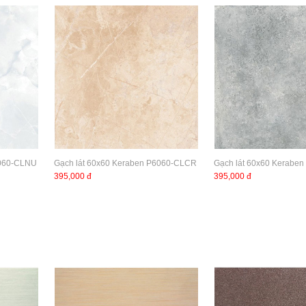
6060-CLNU
Gạch lát 60x60 Keraben P6060-CLCR
Gạch lát 60x60 Kerabe
395,000 đ
395,000 đ