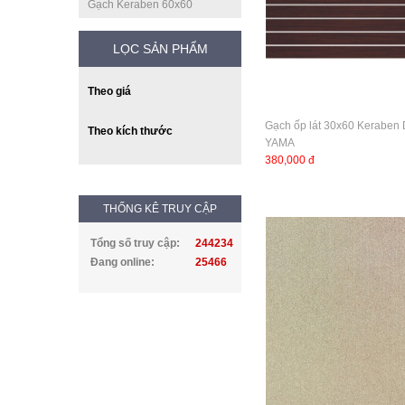
Gạch Keraben 60x60
LỌC SẢN PHẨM
Theo giá
Gạch ốp lát 30x60 Keraben
Theo kích thước
YAMA
380,000 đ
THỐNG KÊ TRUY CẬP
Tổng số truy cập:
244234
Đang online:
25466