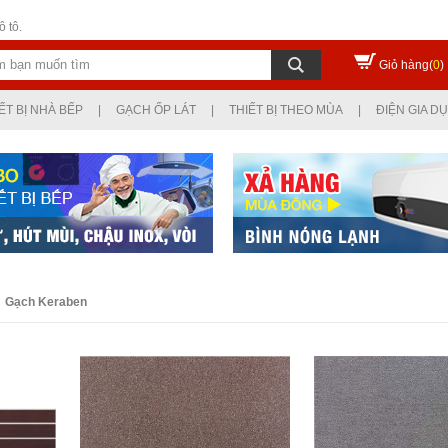
 tô.
Giỏ hàng(
0
)
ẾT BỊ NHÀ BẾP
|
GẠCH ỐP LÁT
|
THIẾT BỊ THEO MÙA
|
ĐIỆN GIA D
Gạch Keraben