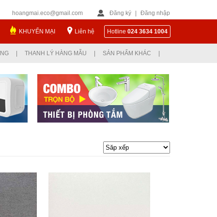
hoangmai.eco@gmail.com
Đăng ký
|
Đăng nhập
KHUYẾN MẠI
Liên hệ
Hotline
024 3634 1004
ỤNG
|
THANH LÝ HÀNG MẪU
|
SẢN PHẨM KHÁC
|