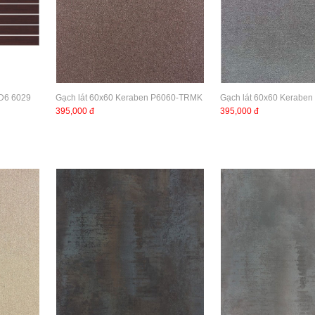
 D6 6029
Gạch lát 60x60 Keraben P6060-TRMK
Gạch lát 60x60 Kerabe
395,000 đ
395,000 đ