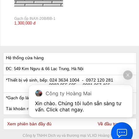
Gạch ốp INAX-20B/BB-1
1,300,000 đ
Hệ thống cửa hàng
ĐC: 549 Kim Ngưu & 66 Lạc Trung, Hà Nội
*Thiết bị vệ sinh, bếp:
024 3634 1004
- 0972 120 281
0983 055 605
- 0981 067 466
Công ty Hoàng Mai
*Gạch ốp lát, Ngói:
024 3632 0280
- 0911 441 066
Xin chào. Chúng tôi luôn sẵn sàng tư 
Tài khoản ngân hàng
vấn. Click chat ngay.
Xem phiên bản đầy đủ
Về đầu trang
Công ty TNHH Dịch vụ và thương mại VLXD Hoàng Mai