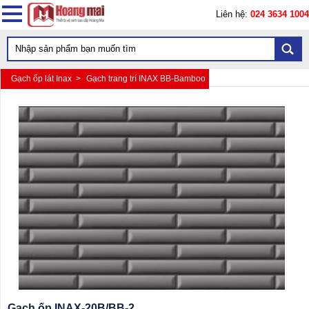
Liên hệ:
024 3634 1004
Gạch ốp lát Inax >
Gạch trang trí INAX BB-Bamboo
Gạch ốp INAX-20B/BB-2