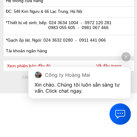
Hệ thống cửa hàng
ĐC: 549 Kim Ngưu & 66 Lạc Trung, Hà Nội
*Thiết bị vệ sinh, bếp:
024 3634 1004
- 0972 120 281
0983 055 605
- 0981 067 466
*Gạch ốp lát, Ngói:
024 3632 0280
- 0911 441 066
Tài khoản ngân hàng
Xem phiên bản đầy đủ
Về đầu trang
Công ty Hoàng Mai
Công ty TNHH Dịch vụ và thương mại VLXD Hoàng Mai
© 2015. All Rights Reserved by Thiet bi ve sinh
Xin chào. Chúng tôi luôn sẵn sàng tư 
vấn. Click chat ngay.