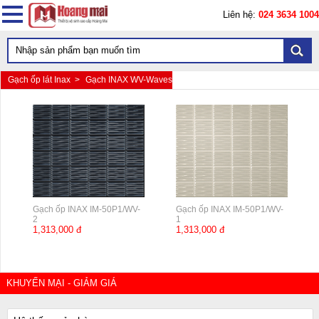
Liên hệ:
024 3634 1004
Gạch ốp lát Inax >
Gạch INAX WV-Waves
Gạch ốp INAX IM-50P1/WV-
Gạch ốp INAX IM-50P1/WV-
2
1
1,313,000 đ
1,313,000 đ
KHUYẾN MẠI - GIẢM GIÁ