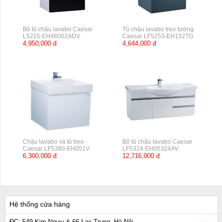
Bộ tủ chậu lavabo Caesar
Tủ chậu lavabo treo tường
L5215-EH46002ADV
Caesar LF5253-EH152TG
4,950,000 đ
4,644,000 đ
Chậu lavabo và tủ treo
Bộ tủ chậu lavabo Caesar
Caesar LF5380-EH051V
LF5324-EH05324AV
6,300,000 đ
12,716,000 đ
Hệ thống cửa hàng
ĐC: 549 Kim Ngưu & 66 Lạc Trung, Hà Nội