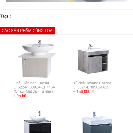
Tags :
CÁC SẢN PHẨM CÙNG LOẠI
Chậu liền bàn Caesar
Tủ chậu lavabo Caesar
LF5224-FB001A-EH445V
LF5024-EH05024ASV
(Chậu+Mặt đá+ Tủ nhựa)
6,156,000 đ
Liên hệ