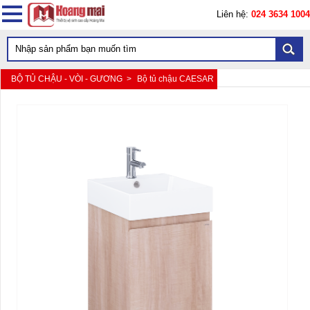
Liên hệ:
024 3634 1004
BỘ TỦ CHẬU - VÒI - GƯƠNG >
Bộ tủ chậu CAESAR