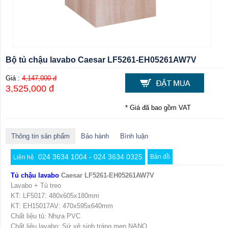
Bộ tủ chậu lavabo Caesar LF5261-EH05261AW7V
Giá :
4,147,000 đ
3,525,000 đ
* Giá đã bao gồm VAT
Thông tin sản phẩm
Bảo hành
Bình luận
024 3634 1004 - 024 3634 0325
Bản đồ
Liên hệ
Tủ chậu lavabo
Caesar LF5261-EH05261AW7V
Lavabo + Tủ treo
KT: LF5017: 480x605x180mm
KT: EH15017AV: 470x595x640mm
Chất liệu tủ: Nhựa PVC
Chất liệu lavabo: Sứ vệ sinh tráng men NANO