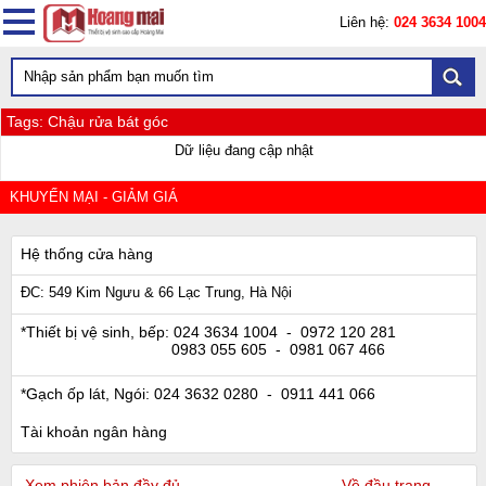
Liên hệ:
024 3634 1004
Tags: Chậu rửa bát góc
Dữ liệu đang cập nhật
KHUYẾN MẠI - GIẢM GIÁ
Hệ thống cửa hàng
ĐC: 549 Kim Ngưu & 66 Lạc Trung, Hà Nội
*Thiết bị vệ sinh, bếp:
024 3634 1004
- 0972 120 281
0983 055 605
- 0981 067 466
*Gạch ốp lát, Ngói:
024 3632 0280
- 0911 441 066
Tài khoản ngân hàng
Xem phiên bản đầy đủ
Về đầu trang