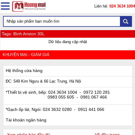
Liên hệ:
024 3634 1004
Tags: Bình Ariston 30L
Dữ liệu đang cập nhật
KHUYẾN MẠI - GIẢM GIÁ
Hệ thống cửa hàng
ĐC: 549 Kim Ngưu & 66 Lạc Trung, Hà Nội
*Thiết bị vệ sinh, bếp:
024 3634 1004
- 0972 120 281
0983 055 605
- 0981 067 466
*Gạch ốp lát, Ngói:
024 3632 0280
- 0911 441 066
Tài khoản ngân hàng
Xem phiên bản đầy đủ
Về đầu trang