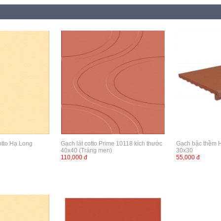
otto Hạ Long
Gạch lát cotto Prime 10118 kích thước
Gạch bậc thềm 
40x40 (Tráng men)
30x30
110,000 đ
55,000 đ