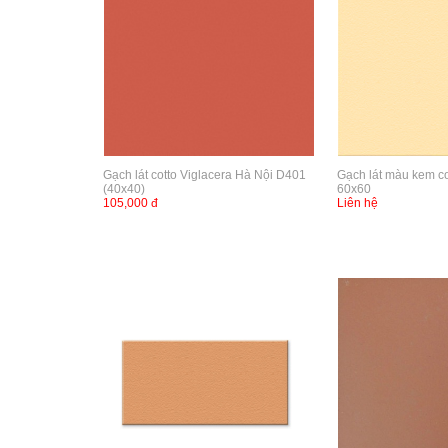
Gạch lát cotto Viglacera Hà Nội D401
Gạch lát màu kem c
(40x40)
60x60
105,000 đ
Liên hệ