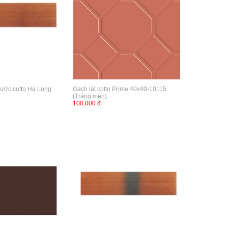
ước cotto Hạ Long
Gạch lát cotto Prime 40x40-10115
(Tráng men)
100,000 đ