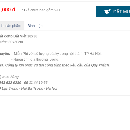
,000 đ
* Giá chưa bao gồm VAT
 tin sản phẩm
Bình luận
át cotto Đất Việt 30x30
thước: 30x30cm
huyển:
- Miễn Phí với số lượng bất kỳ trong nội thành TP Hà Nội.
oại tỉnh giá thương lượng.
ra, Công ty xin phục vụ tận công trình theo yêu cầu của Quý khách.
hệ mua hàng
243 632 0280 - 09 11 44 10 66
 Lạc Trung - Hai Bà Trưng - Hà Nội