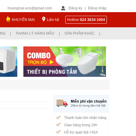
hoangmai.eco@gmail.com
Đăng ký
|
Đăng nhập
KHUYẾN MẠI
Liên hệ
Hotline
024 3634 1004
ỤNG
|
THANH LÝ HÀNG MẪU
|
SẢN PHẨM KHÁC
|