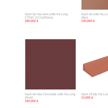
Gạch ốp màu kem cotto Hạ Long
Gạch lát cotto Hạ L
CT03C (117x240mm)
đậm)
280,000 đ
150,000 đ
Gạch lát màu Chocolate cotto Hạ Long
Gạch cổ bậc Hạ Lon
40x40
15,000 đ
160,000 đ