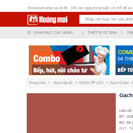
Thiết bị vệ sinh
Showroom phục vụ từ 8h - 18h các ngày trong tuần, có chỗ để xe ô
DANH MỤC CÁC HÃNG
|
THIẾT BỊ VỆ SINH
|
THI
Trang chủ >
Gạch ốp lát >
GẠCH ỐP LÁT >
Gạch Cotto -
Gạch 
Liên hệ
ĐT : 024
ĐC: 66 
ĐVT : T