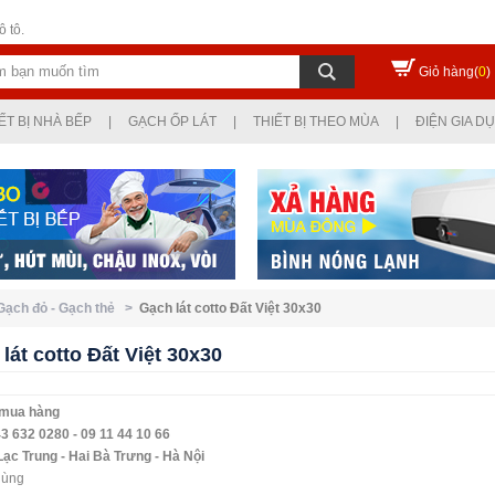
 tô.
Giỏ hàng(
0
)
ẾT BỊ NHÀ BẾP
|
GẠCH ỐP LÁT
|
THIẾT BỊ THEO MÙA
|
ĐIỆN GIA D
 Gạch đỏ - Gạch thẻ >
Gạch lát cotto Đất Việt 30x30
lát cotto Đất Việt 30x30
 mua hàng
3 632 0280 - 09 11 44 10 66
Lạc Trung - Hai Bà Trưng - Hà Nội
hùng