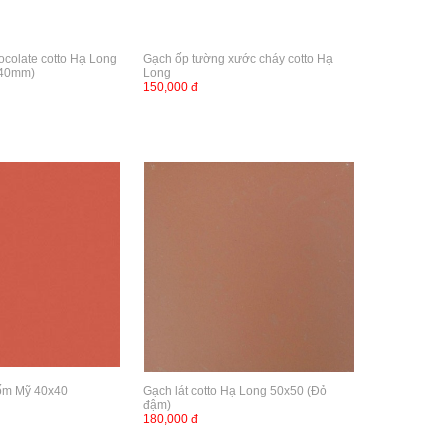
colate cotto Hạ Long
Gạch ốp tường xước cháy cotto Hạ
40mm)
Long
150,000 đ
Gốm Mỹ 40x40
Gạch lát cotto Hạ Long 50x50 (Đỏ
đậm)
180,000 đ