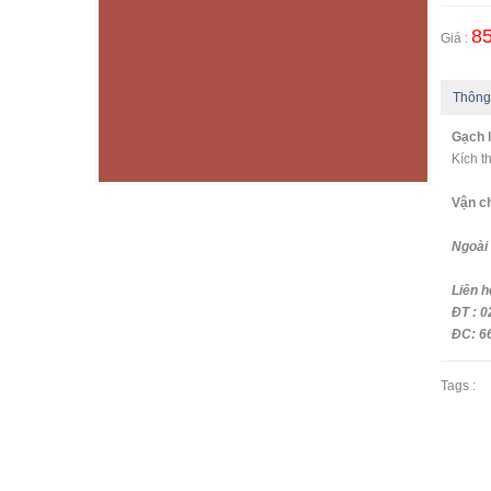
85
Giá :
Thông
Gạch l
Kích 
Vận c
- Ng
Ngoài 
Liên 
ĐT : 0
ĐC: 66
Tags :