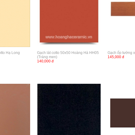
otto Hạ Long
Gạch lát cotto 50x50 Hoàng Hà HH05
Gạch ốp tường x
(Tráng men)
145,000 đ
140,000 đ