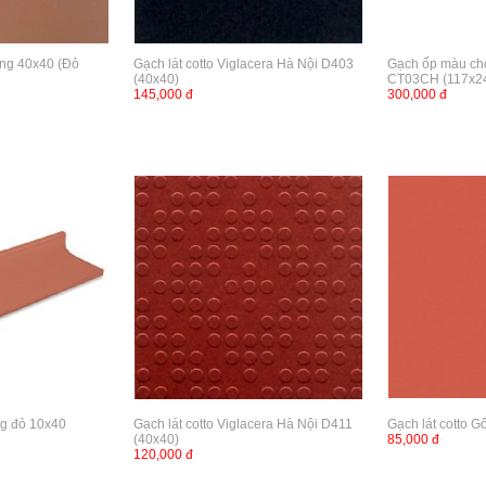
ong 40x40 (Đỏ
Gạch lát cotto Viglacera Hà Nội D403
Gạch ốp màu cho
(40x40)
CT03CH (117x2
145,000 đ
300,000 đ
g đỏ 10x40
Gạch lát cotto Viglacera Hà Nội D411
Gạch lát cotto 
(40x40)
85,000 đ
120,000 đ