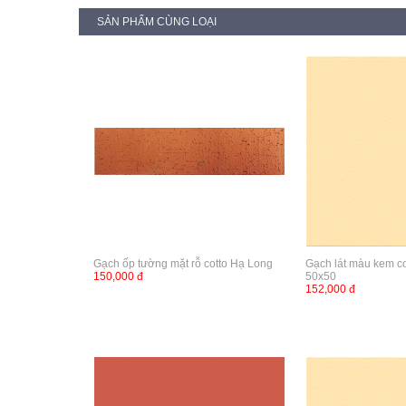
SẢN PHẨM CÙNG LOẠI
Gạch ốp tường mặt rỗ cotto Hạ Long
Gạch lát màu kem c
150,000 đ
50x50
152,000 đ