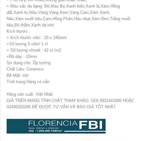
+ Màu sắc đa dạng: Đỏ,Màu Be,Xanh biển,Xanh lá,Xám,Hồng
đất,Xanh lơ,Màu Vàng,Vàng Kem,Vàng Cam,Xám Xanh,
Nâu,Xám muối tiêu,Cam,Hồng Phân,Nâu nhạt,Xám Đen,Trắng muối
tiêu,Đỏ thẫm,Xanh da trời
Kích thước :
+ Kích thước viên : 20 x 245mm
+Số lượng 5 viên/ 1 vỉ
+ Số lượng vỉ/mét : 42 vỉ /m2
+Độ dày : 10mm
Sử dụng cho: Ốp tường
Chất Liệu: Ceramics
Bề Mặt: mờ
Tình trạng:Hàng có sẵn
Hãng sản xuất: Việt Nhật
GIÁ TRÊN MANG TÍNH CHẤT THAM KHẢO, GỌI 0911441066 HOẶC
02436320280 ĐỂ ĐƯỢC TƯ VẤN VÀ BÁO GIÁ TỐT NHẤT