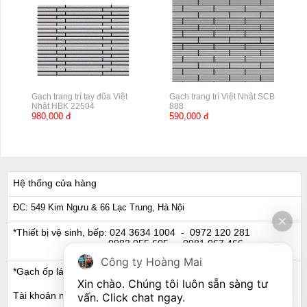
Gạch trang trí tay đũa Việt
Gạch trang trí Việt Nhật SCB
Nhật HBK 22504
888
980,000 đ
590,000 đ
Hệ thống cửa hàng
ĐC: 549 Kim Ngưu & 66 Lạc Trung, Hà Nội
*Thiết bị vệ sinh, bếp:
024 3634 1004
- 0972 120 281
0983 055 605
- 0981 067 466
Công ty Hoàng Mai
*Gạch ốp lát, Ngói:
024 3632 0280
- 0911 441 066
Xin chào. Chúng tôi luôn sẵn sàng tư 
Tài khoản ngân hàng
vấn. Click chat ngay.