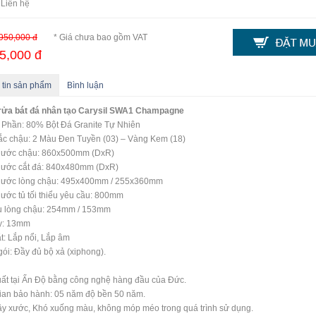
 Liên hệ
950,000 đ
* Giá chưa bao gồm VAT
5,000 đ
 tin sản phẩm
Bình luận
rửa bát
đá nhân tạo Carysil SWA1 Champagne
 Phần: 80% Bột Đá Granite Tự Nhiên
c chậu: 2 Màu Đen Tuyền (03) – Vàng Kem (18)
thước chậu: 860x500mm (DxR)
hước cắt đá: 840x480mm (DxR)
thước lòng chậu: 495x400mm / 255x360mm
hước tủ tối thiểu yêu cầu: 800mm
u lòng chậu: 254mm / 153mm
y: 13mm
t: Lắp nổi, Lắp âm
ói: Đầy đủ bộ xả (xiphong).
ất tại Ấn Độ bằng công nghệ hàng đầu của Đức.
ian bảo hành: 05 năm độ bền 50 năm.
ầy xước, Khó xuống màu, không móp méo trong quá trình sử dụng.