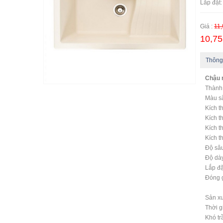
Lắp đặt:
Giá :
11,
10,75
Thông
Chậu 
Thành
Màu sắ
Kích 
Kích t
Kích 
Kích t
Độ sâ
Độ dà
Lắp đặ
Đóng g
Sản xu
Thời g
Khó tr