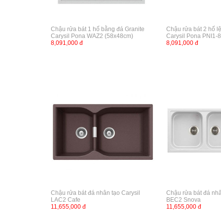
Chậu rửa bát 1 hố bằng đá Granite
Chậu rửa bát 2 hố l
Carysil Pona WAZ2 (58x48cm)
Carysil Pona PNI1-
8,091,000 đ
8,091,000 đ
Chậu rửa bát đá nhân tạo Carysil
Chậu rửa bát đá nhâ
LAC2 Cafe
BEC2 Snova
11,655,000 đ
11,655,000 đ