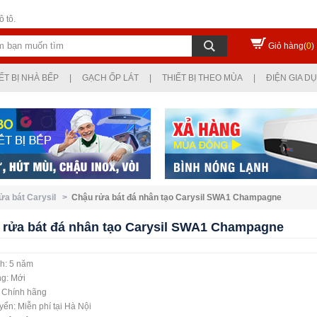
 tô.
Giỏ hàng(
0
)
ẾT BỊ NHÀ BẾP
|
GẠCH ỐP LÁT
|
THIẾT BỊ THEO MÙA
|
ĐIỆN GIA D
ửa bát Carysil >
Chậu rửa bát đá nhân tạo Carysil SWA1 Champagne
 rửa bát đá nhân tạo Carysil SWA1 Champagne
h: 5 năm
ng: Mới
: Chính hãng
ển: Miễn phí tại Hà Nội