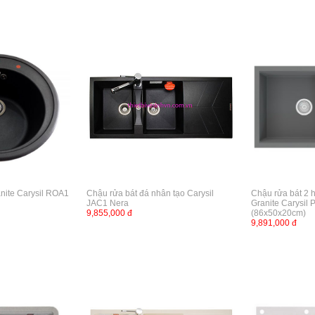
nite Carysil ROA1
Chậu rửa bát đá nhân tạo Carysil
Chậu rửa bát 2 
JAC1 Nera
Granite Carysi
9,855,000 đ
(86x50x20cm)
9,891,000 đ