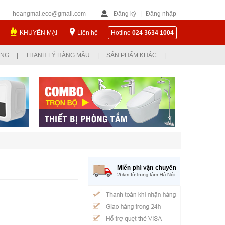
hoangmai.eco@gmail.com
Đăng ký
|
Đăng nhập
KHUYẾN MẠI
Liên hệ
Hotline
024 3634 1004
ỤNG
|
THANH LÝ HÀNG MẪU
|
SẢN PHẨM KHÁC
|