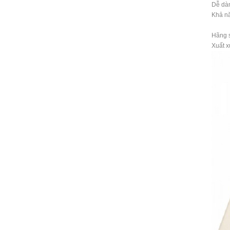
Dễ dàn
Khả nă
Hãng s
Xuất x