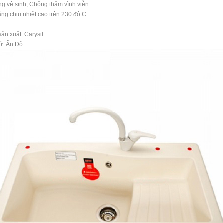
g vệ sinh, Chống thấm vĩnh viễn.
ng chịu nhiệt cao trên 230 độ C.
ản xuất: Carysil
ứ: Ấn Độ