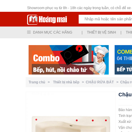
Thiết bị vệ sinh
Showroom phục vụ từ 8h - 18h các ngày trong tuần, có chỗ để xe ô
DANH MỤC CÁC HÃNG
|
THIẾT BỊ VỆ SINH
|
THI
Trang chủ >
Thiết bị nhà bếp >
CHẬU RỬA BÁT >
Chậu r
Chậu
Bảo hàn
Tình trạ
Xuất xứ
Vận chuy