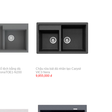
hố lệch bằng đá
Chậu rửa bát đá nhân tạo Carysil
l PonaTOE1-N200
VIC3 Nera
9,855,000 đ